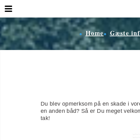
Wassersport
Home
Gæste in
Du blev opmerksom på en skade i vores
en anden båd? Så er Du meget velko
tak!